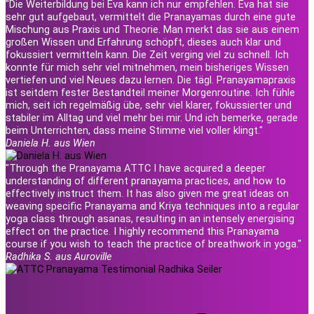
"Die Weiterbildung bei Eva kann ich nur empfehlen. Eva hat sie
sehr gut aufgebaut, vermittelt die Pranayamas durch eine gute
Mischung aus Praxis und Theorie. Man merkt das sie aus einem
großen Wissen und Erfahrung schöpft, dieses auch klar und
fokussiert vermitteln kann. Die Zeit verging viel zu schnell. Ich
konnte für mich sehr viel mitnehmen, mein bisheriges Wissen
vertiefen und viel Neues dazu lernen. Die tägl. Pranayamapraxis
ist seitdem fester Bestandteil meiner Morgenroutine. Ich fühle
mich, seit ich regelmäßig übe, sehr viel klarer, fokussierter und
stabiler im Alltag und viel mehr bei mir. Und ich bemerke, gerade
beim Unterrichten, dass meine Stimme viel voller klingt."
Daniela H. aus Wien
"Through the Pranayama ATTC I have acquired a deeper
understanding of different pranayama practices, and how to
effectively instruct them. It has also given me great ideas on
weaving specific Pranayama and Kriya techniques into a regular
yoga class through asanas, resulting in an intensely energising
effect on the practice. I highly recommend this Pranayama
course if you wish to teach the practice of breathwork in yoga."
Radhika S. aus Auroville