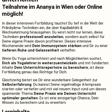
Teilnahme im Ananya in Wien oder Online
möglich!
In dieser intensiven Fortbildung tauchst Du tief in die Welt der
Prānāyāma-Techniken ein, die über Kapālabhāti &
Wechselatmung hinausgehen. Du wirst nicht nur lernen, diese
Techniken
professionell anzuleiten
, sondern auch selbst für
Deine eigene Praxis davon profitieren. Dieses intensive
Wochenende wird
Dein Immunsystem stärken
und Dir zu einer
tieferen Ruhe und Gelassenheit
verhelfen.
Wenn Du Yoga unterrichtest und nach Möglichkeiten suchst,
Dich als Yogalehrer:in weiterzuentwickeln
und mit fundierten
Inhalte
Dein Unterrichtsrepertoire zu bereichern
, ist diese
Fortbildung genau das Richtige für Dich.
Gleichzeitig bietet sie Dir eine wunderbare Gelegenheit zur
Selbsterfahrung
. Du kannst Deine regelmäßige Atempraxis
starten oder vertiefen und mit viel neuem Input rund um dieses
spannende Thema
Deine Praxis wie Deinen Unterricht
optimaler gestalten
. Es ist eine einzigartige Chance, Dein
Wissen zu bereichern und zu erweitern.
Lerninhalte