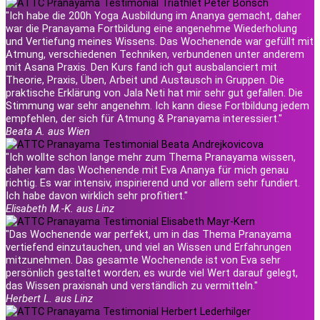
"Ich habe die 200h Yoga Ausbildung im Ananya gemacht, daher
war die Pranayama Fortbildung eine angenehme Wiederholung
und Vertiefung meines Wissens. Das Wochenende war gefüllt mit
Atmung, verschiedenen Techniken, verbundenen unter anderem
mit Asana Praxis. Den Kurs fand ich gut ausbalanciert mit
Theorie, Praxis, Üben, Arbeit und Austausch in Gruppen. Die
praktische Erklärung von Jala Neti hat mir sehr gut gefallen. Die
Stimmung war sehr angenehm. Ich kann diese Fortbildung jedem
empfehlen, der sich für Atmung & Pranayama interessiert."
Beata A. aus Wien
"Ich wollte schon lange mehr zum Thema Pranayama wissen,
daher kam das Wochenende mit Eva Ananya für mich genau
richtig. Es war intensiv, inspirierend und vor allem sehr fundiert.
Ich habe davon wirklich sehr profitiert."
Elisabeth M.-K. aus Linz
"Das Wochenende war perfekt, um in das Thema Pranayama
vertiefend einzutauchen, und viel an Wissen und Erfahrungen
mitzunehmen. Das gesamte Wochenende ist von Eva sehr
persönlich gestaltet worden; es wurde viel Wert darauf gelegt,
das Wissen praxisnah und verständlich zu vermitteln."
Herbert L. aus Linz